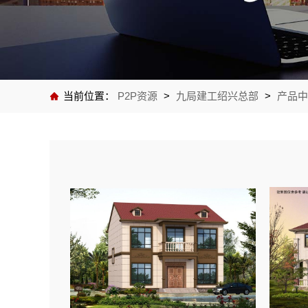
当前位置：
P2P资源
>
九局建工绍兴总部
>
产品中