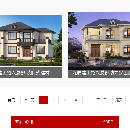
九局建工绍兴总部 装配式建材一站式
首页
上一页
1
2
3
4
5
下一页
尾页
热门资讯
MORE+